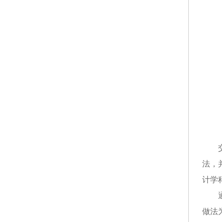
法，
计学
做法