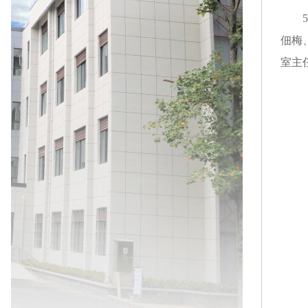
佃梅
室主